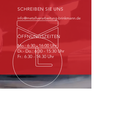
SCHREIBEN SIE UNS
info@metallverarbeitung-brinkmann.de
ÖFFNUNGSZEITEN
Mo.: 6:30 - 16:00 Uhr
Di.- Do.: 6:30 - 15:30 Uhr
Fr.: 6:30 - 14:30 Uhr
WIR
L(I)EBEN
METALL