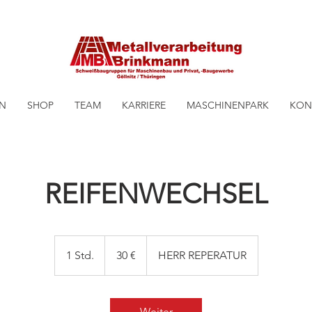
EN
SHOP
TEAM
KARRIERE
MASCHINENPARK
KON
REIFENWECHSEL
30
Euro
1 Std.
1
30 €
HERR REPERATUR
S
t
d
Weiter