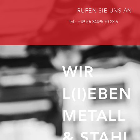
RUFEN SIE UNS AN
Tel.: +49 (0) 34495 70 23 6
WIR
L(I)EBEN
METALL
& STAHL.