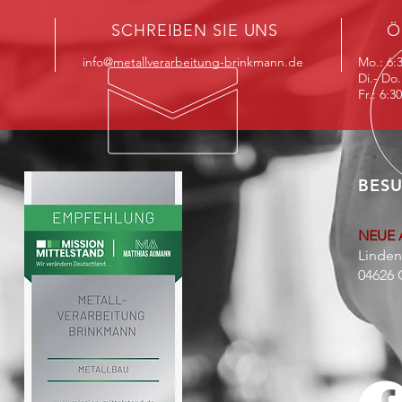
SCHREIBEN SIE UNS
Ö
info@metallverarbeitung-brinkmann.de
Mo.: 6:
Di.- Do.
Fr.: 6:3
BESU
NEUE 
Linden
04626 